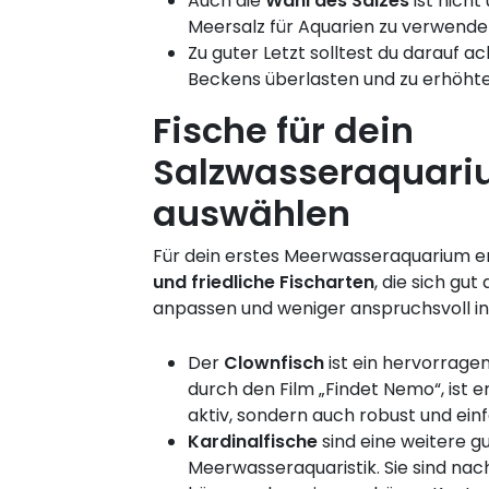
Auch die
Wahl des Salzes
ist nich
Meersalz für Aquarien zu verwende
Zu guter Letzt solltest du darauf a
Beckens überlasten und zu erhöhte
Fische für dein
Salzwasseraquar
auswählen
Für dein erstes Meerwasseraquarium 
und friedliche Fischarten
, die sich gu
anpassen und weniger anspruchsvoll in 
Der
Clownfisch
ist ein hervorrage
durch den Film „Findet Nemo“, ist e
aktiv, sondern auch robust und einf
Kardinalfische
sind eine weitere g
Meerwasseraquaristik. Sie sind nach