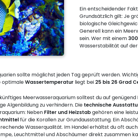
Ein entscheidender Fakto
Grundsätzlich gilt: Je g
biologische Gleichgewic
Generell kann ein Meer
sein. Wer mit einem
300
Wasserstabilität auf der
rien sollte möglichst jeden Tag geprüft werden. Wichti
ie optimale
Wassertemperatur
liegt bei
25 bis 26 Grad C
zukünftiges Meerwasseraquarium solltest du auf genügend
e Algenbildung zu verhindern. Die
technische Ausstatt
eraquarium: Neben
Filter und Heizstab
gehören eine leist
htmittel
für die Korallen zur Grundausstattung. Ein Absc
sprechende Wasserqualität. Im Handel erhältst du oft auc
pumpe, Leuchtmittel und Abschäumer direkt zusammen kaufe