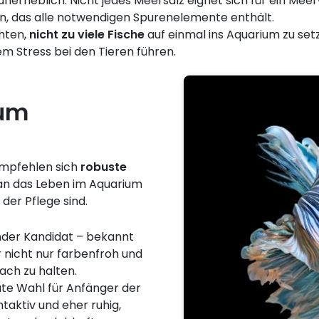
t unerheblich: Nicht jedes Meersalz eignet sich für ein Me
n, das alle notwendigen Spurenelemente enthält.
chten,
nicht zu viele Fische
auf einmal ins Aquarium zu set
m Stress bei den Tieren führen.
ium
empfehlen sich
robuste
t an das Leben im Aquarium
der Pflege sind.
nder Kandidat – bekannt
r nicht nur farbenfroh und
ach zu halten.
ute Wahl für Anfänger der
taktiv und eher ruhig,