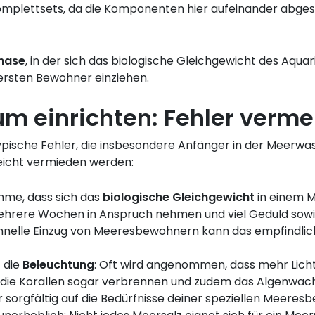
omplettsets, da die Komponenten hier aufeinander abgest
hase
, in der sich das biologische Gleichgewicht des Aqua
 ersten Bewohner einziehen.
m einrichten: Fehler verm
typische Fehler, die insbesondere Anfänger in der Meerwa
leicht vermieden werden:
ahme, dass sich das
biologische Gleichgewicht
in einem M
ehrere Wochen in Anspruch nehmen und viel Geduld sowi
hnelle Einzug von Meeresbewohnern kann das empfindlic
t die
Beleuchtung
: Oft wird angenommen, dass mehr Licht b
e die Korallen sogar verbrennen und zudem das Algenwac
er sorgfältig auf die Bedürfnisse deiner speziellen Meer