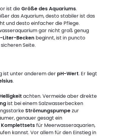
r ist die
Größe des Aquariums
.
rößer das Aquarium, desto stabiler ist das
ht und desto einfacher die Pflege.
wasseraquarium gar nicht groß genug
-Liter-Becken
beginnt, ist in puncto
 sicheren Seite.
g ist unter anderem der
pH-Wert
. Er liegt
elsius
.
Helligkeit
achten. Vermeide aber direkte
ung
ist bei einem Salzwasserbecken
ungsstarke
Strömungspumpe
zur
häumer, genauer gesagt ein
h
Komplettsets
für Meerwasseraquarien,
n kannst. Vor allem für den Einstieg in