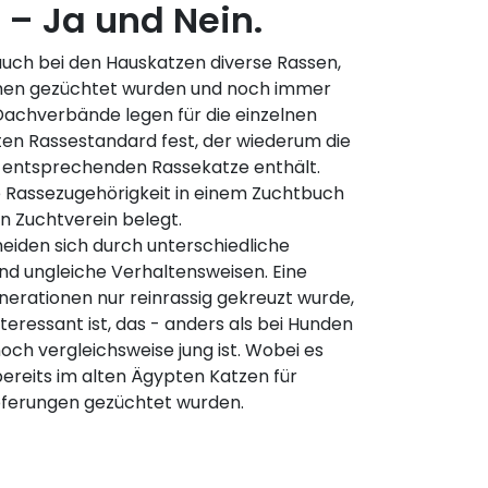
– Ja und Nein.
auch bei den Hauskatzen diverse Rassen,
hen gezüchtet wurden und noch immer
Dachverbände legen für die einzelnen
en Rassestandard fest, der wiederum die
er entsprechenden Rassekatze enthält.
e Rassezugehörigkeit in einem Zuchtbuch
n Zuchtverein belegt.
eiden sich durch unterschiedliche
nd ungleiche Verhaltensweisen. Eine
nerationen nur reinrassig gekreuzt wurde,
Interessant ist, das - anders als bei Hunden
och vergleichsweise jung ist. Wobei es
bereits im alten Ägypten Katzen für
pferungen gezüchtet wurden.