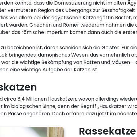
rden konnte, dass die Domestizierung nicht im alten Ägy
 vermuteten Region des Übergangs zur Sesshaftigkeit – 
ies vor allem bei der ägyptischen Katzengöttin Bastet, m
oziiert wurden. Griechen und Römer wiederum nahmen die a
über das römische Imperium kamen dann auch die ersten 
 zu bezeichnen ist, daran scheiden sich die Geister. Für d
glück bringendes, dämonisches Wesen, das vornehmlich 
r war die wichtige Bekämpfung von Ratten und Mäusen – d
nen eine wichtige Aufgabe der Katzen ist.
skatzen
nd circa 8,4 Millionen Hauskatzen, wovon allerdings wieder
r im biologischen Sinne, denn der Begriff „Hauskatze“ wi
en Rasse angehören. Doch erfahre dazu jetzt im nächst
Rassekatze 