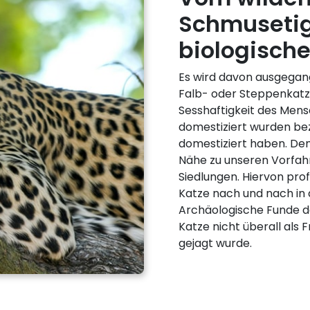
Schmusetig
biologisch
Es wird davon ausgegang
Falb- oder Steppenkatz
Sesshaftigkeit des Men
domestiziert wurden bez
domestiziert haben. De
Nähe zu unseren Vorfahr
Siedlungen. Hiervon prof
Katze nach und nach in 
Archäologische Funde de
Katze nicht überall als 
gejagt wurde.