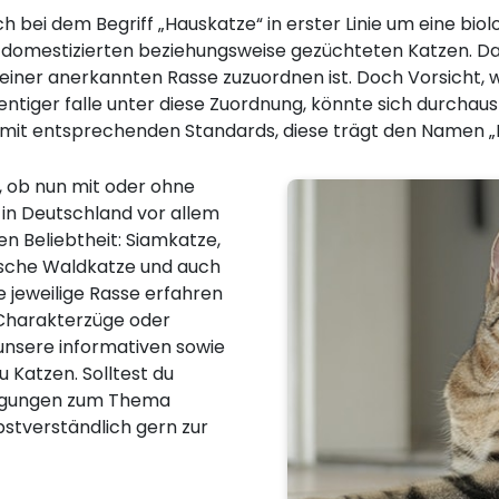
ch bei dem Begriff „Hauskatze“ in erster Linie um eine bio
lle domestizierten beziehungsweise gezüchteten Katzen. Da
einer anerkannten Rasse zuzuordnen ist. Doch Vorsicht, w
entiger falle unter diese Zuordnung, könnte sich durchaus
 mit entsprechenden Standards, diese trägt den Namen „
, ob nun mit oder ohne
 in Deutschland vor allem
n Beliebtheit: Siamkatze,
ische Waldkatze und auch
 jeweilige Rasse erfahren
, Charakterzüge oder
 unsere informativen sowie
u Katzen. Solltest du
regungen zum Thema
bstverständlich gern zur