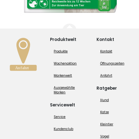
Produktwelt
Kontakt
Produkte
Kontakt
Wochenaktion
Öffnungszeiten
Markenwelt
Anfahrt
Ausgewählte
Ratgeber
Marken
Hund
Servicewelt
Katze
Service
Kleintier
Kundenclub
Vogel