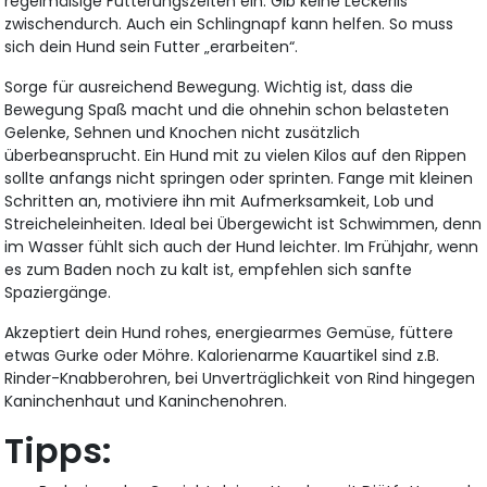
regelmäßige Fütterungszeiten ein. Gib keine Leckerlis
zwischendurch. Auch ein Schlingnapf kann helfen. So muss
sich dein Hund sein Futter „erarbeiten“.
Sorge für ausreichend Bewegung. Wichtig ist, dass die
Bewegung Spaß macht und die ohnehin schon belasteten
Gelenke, Sehnen und Knochen nicht zusätzlich
überbeansprucht. Ein Hund mit zu vielen Kilos auf den Rippen
sollte anfangs nicht springen oder sprinten. Fange mit kleinen
Schritten an, motiviere ihn mit Aufmerksamkeit, Lob und
Streicheleinheiten. Ideal bei Übergewicht ist Schwimmen, denn
im Wasser fühlt sich auch der Hund leichter. Im Frühjahr, wenn
es zum Baden noch zu kalt ist, empfehlen sich sanfte
Spaziergänge.
Akzeptiert dein Hund rohes, energiearmes Gemüse, füttere
etwas Gurke oder Möhre. Kalorienarme Kauartikel sind z.B.
Rinder-Knabberohren, bei Unverträglichkeit von Rind hingegen
Kaninchenhaut und Kaninchenohren.
Tipps: